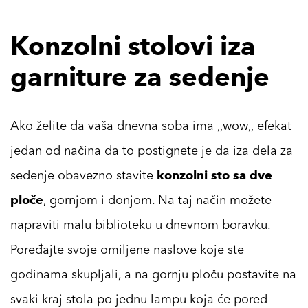
Konzolni stolovi iza
garniture za sedenje
Ako želite da vaša dnevna soba ima ‚‚wow‚‚ efekat
jedan od načina da to postignete je da iza dela za
sedenje obavezno stavite
konzolni sto sa dve
ploče
, gornjom i donjom. Na taj način možete
napraviti malu biblioteku u dnevnom boravku.
Poređajte svoje omiljene naslove koje ste
godinama skupljali, a na gornju ploču postavite na
svaki kraj stola po jednu lampu koja će pored