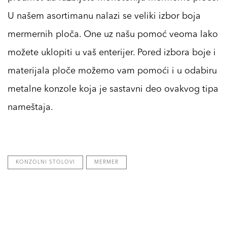
U našem asortimanu nalazi se veliki izbor boja
mermernih ploča. One uz našu pomoć veoma lako
možete uklopiti u vaš enterijer. Pored izbora boje i
materijala ploče možemo vam pomoći i u odabiru
metalne konzole koja je sastavni deo ovakvog tipa
nameštaja.
KONZOLNI STOLOVI
MERMER