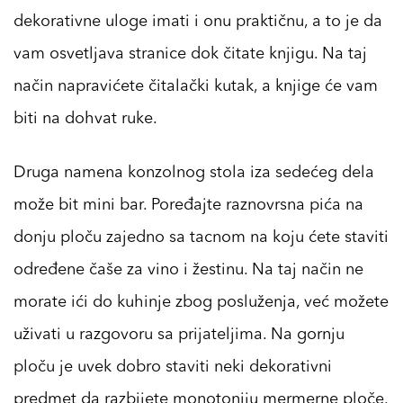
dekorativne uloge imati i onu praktičnu, a to je da
vam osvetljava stranice dok čitate knjigu. Na taj
način napravićete čitalački kutak, a knjige će vam
biti na dohvat ruke.
Druga namena konzolnog stola iza sedećeg dela
može bit mini bar. Poređajte raznovrsna pića na
donju ploču zajedno sa tacnom na koju ćete staviti
određene čaše za vino i žestinu. Na taj način ne
morate ići do kuhinje zbog posluženja, već možete
uživati u razgovoru sa prijateljima. Na gornju
ploču je uvek dobro staviti neki dekorativni
predmet da razbijete monotoniju mermerne ploče.