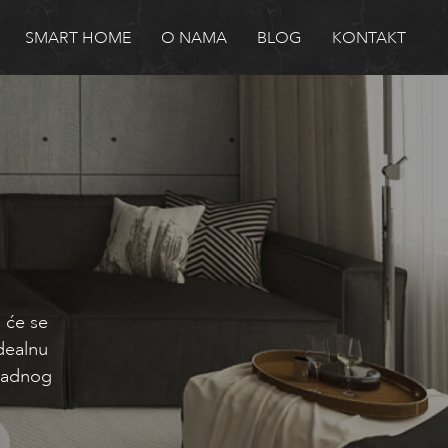
SMART HOME
O NAMA
BLOG
KONTAKT
 će se
dealnu
omadnog