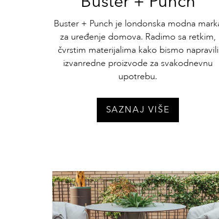
Buster + Punch
Buster + Punch je londonska modna mark
za uređenje domova. Radimo sa retkim,
čvrstim materijalima kako bismo napravili
izvanredne proizvode za svakodnevnu
upotrebu.
SAZNAJ VIŠE