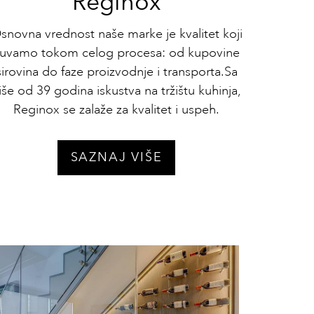
Reginox
snovna vrednost naše marke je kvalitet koji
uvamo tokom celog procesa: od kupovine
sirovina do faze proizvodnje i transporta.Sa
iše od 39 godina iskustva na tržištu kuhinja,
Reginox se zalaže za kvalitet i uspeh.
SAZNAJ VIŠE