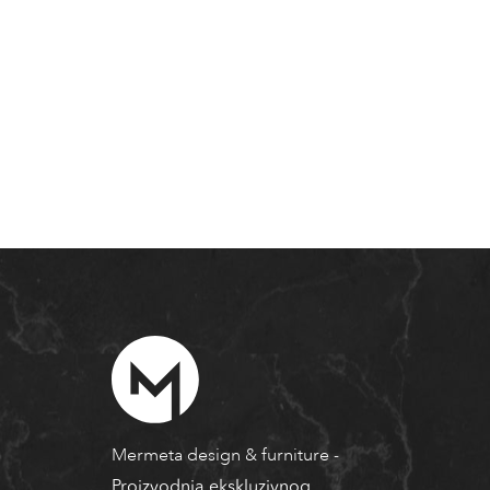
Mermeta design & furniture
-
Proizvodnja ekskluzivnog