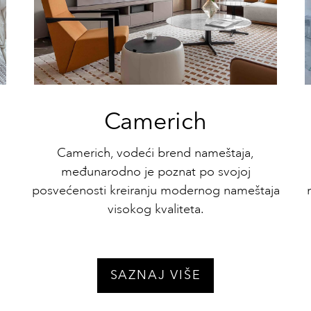
Camerich
Camerich, vodeći brend nameštaja,
međunarodno je poznat po svojoj
posvećenosti kreiranju modernog nameštaja
visokog kvaliteta.
SAZNAJ VIŠE