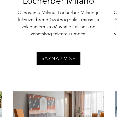
Locherber Milano
a
Osnovan u Milanu, Locherber Milano je
O
luksuzni brend životnog stila i mirisa sa
č
zalaganjem za očuvanje italijanskog
zanatskog talenta i umeća.
v
SAZNAJ VIŠE