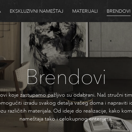
A
EKSKLUZIVNI NAMEŠTAJ
MATERIJALI
BRENDOVI
Brendovi
ovi koje zastupamo pažljivo su odabrani. Naš stručni tim
mogućiti izradu svakog detalja vašeg doma i napraviti i
zu različitih materijala. Od ideje do realizacije, kako k
nameštaja tako i celokupnog enterijera.