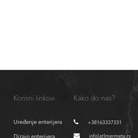
Korisni linkovi
Kako do nas?
Uređenje enterijera
+38163337331
Dizajn enterijera
info[at]mermeta.rs