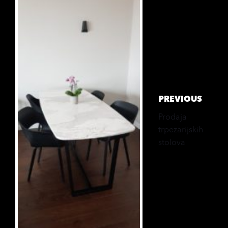
Work
PREVIOUS
Prodaja
trpezarijskih
stolova