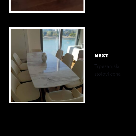
Next
Work
NEXT
Trpezarijski
stolovi cena