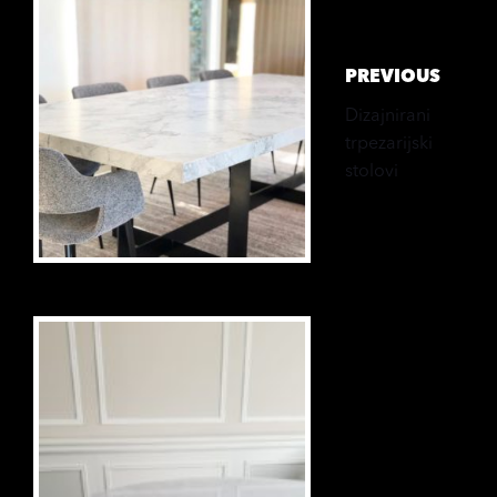
Work
PREVIOUS
Dizajnirani
trpezarijski
stolovi
Next
Work