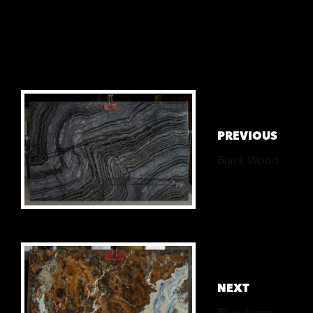
SHARE ON
Previous
Work
PREVIOUS
Black Wood
Next
Work
NEXT